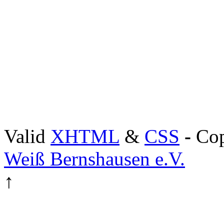
Valid
XHTML
&
CSS
-
Cop
Weiß Bernshausen e.V.
↑